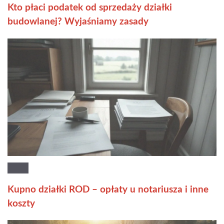
Kto płaci podatek od sprzedaży działki
budowlanej? Wyjaśniamy zasady
Kupno działki ROD – opłaty u notariusza i inne
koszty