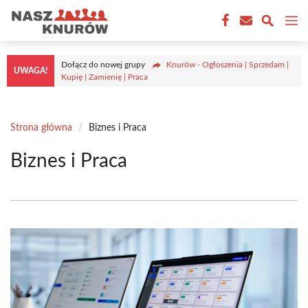
Przejdź
M
do
treści
Dołącz do nowej grupy
Knurów - Ogłoszenia | Sprzedam |
UWAGA!
Kupię | Zamienię | Praca
Strona główna
/
Biznes i Praca
Biznes i Praca