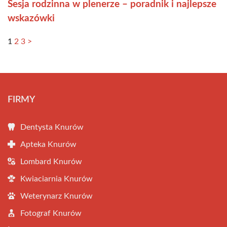
Sesja rodzinna w plenerze – poradnik i najlepsze
wskazówki
1
2
3
>
FIRMY
Dentysta Knurów
Apteka Knurów
Lombard Knurów
Kwiaciarnia Knurów
Weterynarz Knurów
Fotograf Knurów