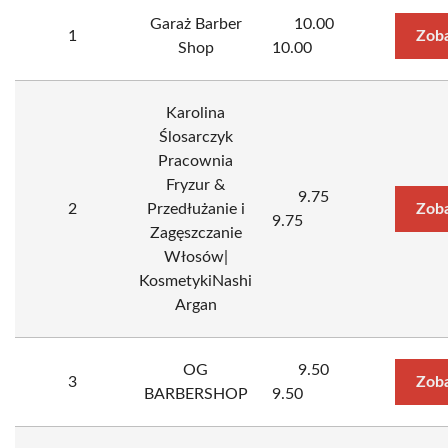
Garaż Barber
10.00
1
Zoba
Shop
10.00
Karolina
Ślosarczyk
Pracownia
Fryzur &
9.75
2
Przedłużanie i
Zoba
9.75
Zagęszczanie
Włosów|
KosmetykiNashi
Argan
OG
9.50
3
Zoba
BARBERSHOP
9.50