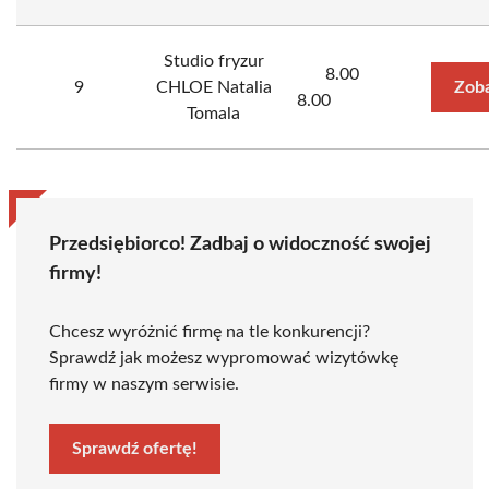
Studio fryzur
8.00
9
CHLOE Natalia
Zoba
8.00
Tomala
Przedsiębiorco! Zadbaj o widoczność swojej
firmy!
Chcesz wyróżnić firmę na tle konkurencji?
Sprawdź jak możesz wypromować wizytówkę
firmy w naszym serwisie.
Sprawdź ofertę!