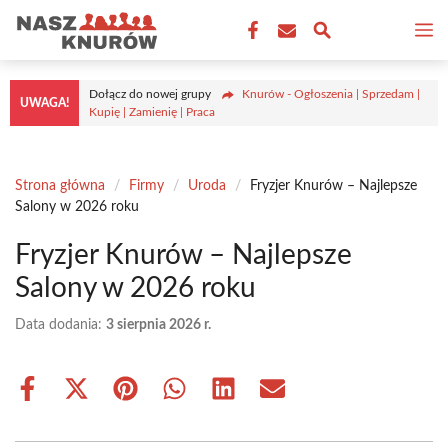
Przejdź
M
do
treści
Dołącz do nowej grupy
Knurów - Ogłoszenia | Sprzedam |
UWAGA!
Kupię | Zamienię | Praca
Strona główna
/
Firmy
/
Uroda
/
Fryzjer Knurów – Najlepsze
Salony w 2026 roku
Fryzjer Knurów – Najlepsze
Salony w 2026 roku
Data dodania:
3 sierpnia 2026 r.
Share
Share
Share
Share
Share
Share
on
on
on
on
on
on
Facebook
X
Pinterest
WhatsApp
LinkedIn
Email
(Twitter)