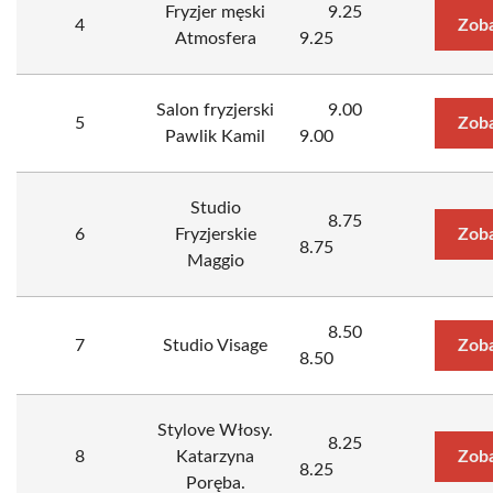
Fryzjer męski
9.25
4
Zoba
Atmosfera
9.25
Salon fryzjerski
9.00
5
Zoba
Pawlik Kamil
9.00
Studio
8.75
6
Fryzjerskie
Zoba
8.75
Maggio
8.50
7
Studio Visage
Zoba
8.50
Stylove Włosy.
8.25
8
Katarzyna
Zoba
8.25
Poręba.