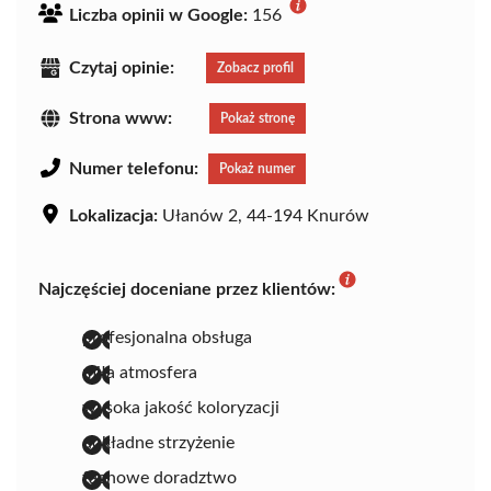
Liczba opinii w Google:
156
Czytaj opinie:
Zobacz profil
Strona www:
Pokaż stronę
Numer telefonu:
Pokaż numer
Lokalizacja:
Ułanów 2, 44-194 Knurów
Najczęściej doceniane przez klientów:
profesjonalna obsługa
miła atmosfera
wysoka jakość koloryzacji
dokładne strzyżenie
fachowe doradztwo