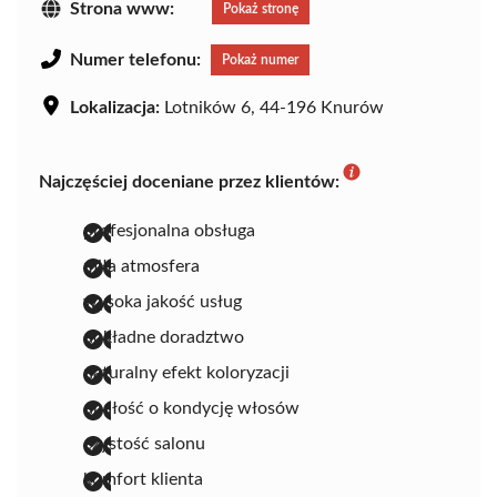
Strona www:
Pokaż stronę
Numer telefonu:
Pokaż numer
Lokalizacja:
Lotników 6, 44-196 Knurów
Najczęściej doceniane przez klientów:
profesjonalna obsługa
miła atmosfera
wysoka jakość usług
dokładne doradztwo
naturalny efekt koloryzacji
dbałość o kondycję włosów
czystość salonu
komfort klienta