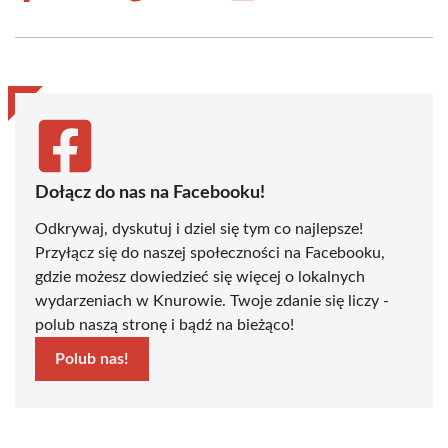
on
on
on
on
on
on
Facebook
X
Pinterest
WhatsApp
LinkedIn
Email
(Twitter)
Dołącz do nas na Facebooku!
Odkrywaj, dyskutuj i dziel się tym co najlepsze!
Przyłącz się do naszej społeczności na Facebooku,
gdzie możesz dowiedzieć się więcej o lokalnych
wydarzeniach w Knurowie. Twoje zdanie się liczy -
polub naszą stronę i bądź na bieżąco!
Polub nas!