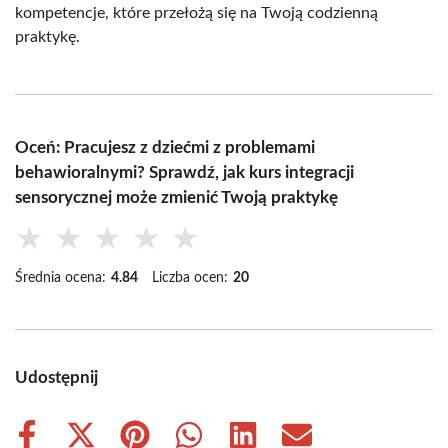
kompetencje, które przełożą się na Twoją codzienną
praktykę.
Oceń: Pracujesz z dziećmi z problemami
behawioralnymi? Sprawdź, jak kurs integracji
sensorycznej może zmienić Twoją praktykę
★
★
★
★
★
Średnia ocena:
4.84
Liczba ocen:
20
Udostępnij
Share
Share
Share
Share
Share
Share