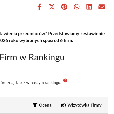
Share
Share
Share
Share
Share
Share
on
on
on
on
on
on
Facebook
X
Pinterest
WhatsApp
LinkedIn
Email
(Twitter)
astawienia przedmiotów? Przedstawiamy zestawienie
026 roku wybranych spośród 6 firm.
 Firm w Rankingu
które znajdziesz w naszym rankingu.
Ocena
Wizytówka Firmy