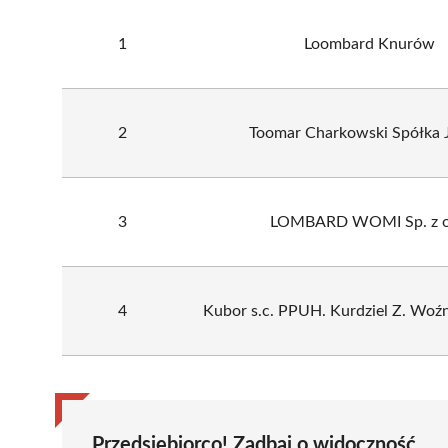
1
Loombard Knurów
2
Toomar Charkowski Spółka
3
LOMBARD WOMI Sp. z o
4
Kubor s.c. PPUH. Kurdziel Z. Woź
Przedsiębiorco! Zadbaj o widoczność