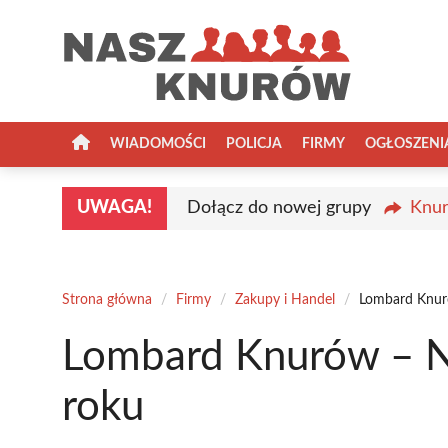
Przejdź
do
treści
WIADOMOŚCI
POLICJA
FIRMY
OGŁOSZENI
UWAGA!
Dołącz do nowej grupy
Knur
Strona główna
/
Firmy
/
Zakupy i Handel
/
Lombard Knur
Lombard Knurów – N
roku