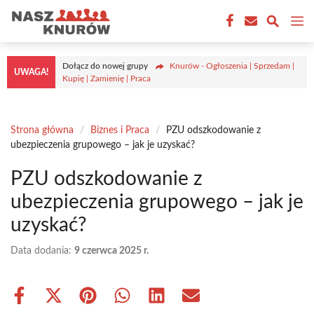
Przejdź
M
do
treści
Dołącz do nowej grupy
Knurów - Ogłoszenia | Sprzedam |
UWAGA!
Kupię | Zamienię | Praca
Strona główna
/
Biznes i Praca
/
PZU odszkodowanie z
ubezpieczenia grupowego – jak je uzyskać?
PZU odszkodowanie z
ubezpieczenia grupowego – jak je
uzyskać?
Data dodania:
9 czerwca 2025 r.
Share
Share
Share
Share
Share
Share
on
on
on
on
on
on