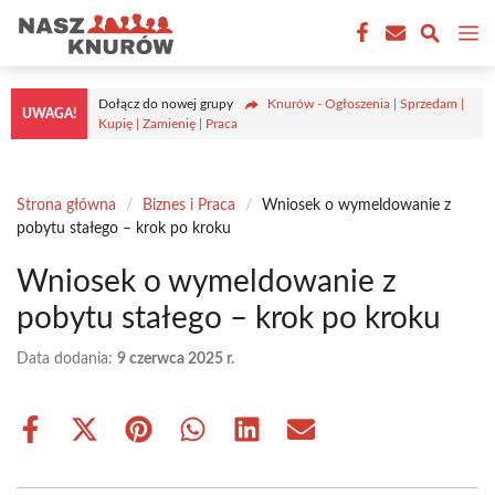
Przejdź
M
do
treści
Dołącz do nowej grupy
Knurów - Ogłoszenia | Sprzedam |
UWAGA!
Kupię | Zamienię | Praca
Strona główna
/
Biznes i Praca
/
Wniosek o wymeldowanie z
pobytu stałego – krok po kroku
Wniosek o wymeldowanie z
pobytu stałego – krok po kroku
Data dodania:
9 czerwca 2025 r.
Share
Share
Share
Share
Share
Share
on
on
on
on
on
on
Facebook
X
Pinterest
WhatsApp
LinkedIn
Email
(Twitter)