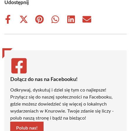
Udostępnij
Share
Share
Share
Share
Share
Share
on
on
on
on
on
on
Facebook
X
Pinterest
WhatsApp
LinkedIn
Email
(Twitter)
Dołącz do nas na Facebooku!
Odkrywaj, dyskutuj i dziel się tym co najlepsze!
Przyłącz się do naszej społeczności na Facebooku,
gdzie możesz dowiedzieć się więcej o lokalnych
wydarzeniach w Knurowie. Twoje zdanie się liczy -
polub naszą stronę i bądź na bieżąco!
Polub nas!