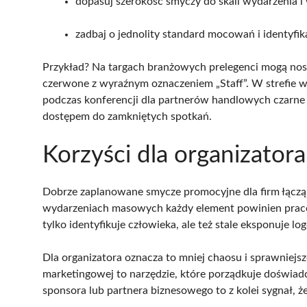
dopasuj szerokość smyczy do skali wydarzenia i 
zadbaj o jednolity standard mocowań i identyfi
Przykład? Na targach branżowych prelegenci mogą nos
czerwone z wyraźnym oznaczeniem „Staff”. W strefie we
podczas konferencji dla partnerów handlowych czarne
dostępem do zamkniętych spotkań.
Korzyści dla organizatora,
Dobrze zaplanowane smycze promocyjne dla firm łączą l
wydarzeniach masowych każdy element powinien praco
tylko identyfikuje człowieka, ale też stale eksponuje lo
Dla organizatora oznacza to mniej chaosu i sprawniejs
marketingowej to narzędzie, które porządkuje doświadcz
sponsora lub partnera biznesowego to z kolei sygnał, ż