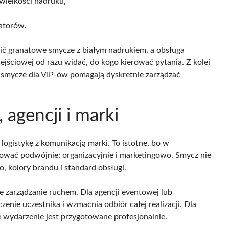
wielkości nadruku,
katorów.
ić granatowe smycze z białym nadrukiem, a obsługa
jściowej od razu widać, do kogo kierować pytania. Z kolei
 smycze dla VIP-ów pomagają dyskretnie zarządzać
 agencji i marki
ogistykę z komunikacją marki. To istotne, bo w
wać podwójnie: organizacyjnie i marketingowo. Smycz nie
go, kolory brandu i standard obsługi.
ze zarządzanie ruchem. Dla agencji eventowej lub
enie uczestnika i wzmacnia odbiór całej realizacji. Dla
e wydarzenie jest przygotowane profesjonalnie.