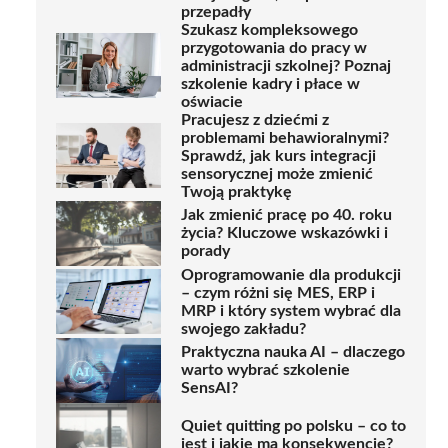
przepadły
Szukasz kompleksowego
przygotowania do pracy w
administracji szkolnej? Poznaj
szkolenie kadry i płace w
oświacie
Pracujesz z dziećmi z
problemami behawioralnymi?
Sprawdź, jak kurs integracji
sensorycznej może zmienić
Twoją praktykę
Jak zmienić pracę po 40. roku
życia? Kluczowe wskazówki i
porady
Oprogramowanie dla produkcji
– czym różni się MES, ERP i
MRP i który system wybrać dla
swojego zakładu?
Praktyczna nauka AI – dlaczego
warto wybrać szkolenie
SensAI?
Quiet quitting po polsku – co to
jest i jakie ma konsekwencje?