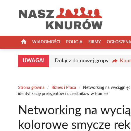
Przejdź
do
treści
WIADOMOŚCI
POLICJA
FIRMY
OGŁOSZENI
UWAGA!
Dołącz do nowej grupy
Knur
Strona główna
/
Biznes i Praca
/
Networking na wyciągnięci
identyfikację prelegentów i uczestników w tłumie?
Networking na wyciąg
kolorowe smycze rek