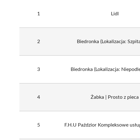
1
Lidl
2
Biedronka (Lokalizacja: Szpita
3
Biedronka (Lokalizacja: Niepodle
4
Żabka | Prosto z pieca
5
F.H.U Paździor Kompleksowe usługi