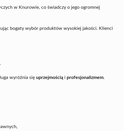
wczych w Knurowie, co świadczy o jego ogromnej
rując bogaty wybór produktów wysokiej jakości. Klienci
.
sługa wyróżnia się
uprzejmością
i
profesjonalizmem
.
rawnych,