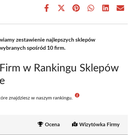
Share
Share
Share
Share
Share
Share
on
on
on
on
on
on
Facebook
X
Pinterest
WhatsApp
LinkedIn
Email
(Twitter)
wiamy zestawienie najlepszych sklepów
wybranych spośród 10 firm.
 Firm w Rankingu Sklepów
e
które znajdziesz w naszym rankingu.
Ocena
Wizytówka Firmy