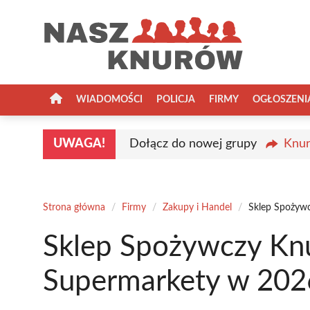
Przejdź
do
treści
WIADOMOŚCI
POLICJA
FIRMY
OGŁOSZENI
UWAGA!
Dołącz do nowej grupy
Knur
Strona główna
/
Firmy
/
Zakupy i Handel
/
Sklep Spożyw
Sklep Spożywczy Kn
Supermarkety w 202