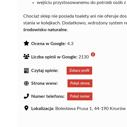
wejściu przystosowanemu do potrzeb osób z 
Chociaż sklep nie posiada toalety ani nie oferuje 
stania w kolejkach. Dodatkowo, wdrożony system rec
środowisko naturalne
.
Ocena w Google:
4.3
Liczba opinii w Google:
2130
Czytaj opinie:
Zobacz profil
Strona www:
Pokaż stronę
Numer telefonu:
Pokaż numer
Lokalizacja:
Bolesława Prusa 1, 44-190 Knurów