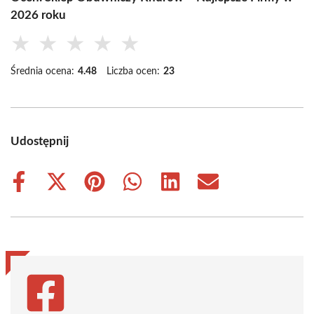
2026 roku
★
★
★
★
★
Średnia ocena:
4.48
Liczba ocen:
23
Udostępnij
Share
Share
Share
Share
Share
Share
on
on
on
on
on
on
Facebook
X
Pinterest
WhatsApp
LinkedIn
Email
(Twitter)