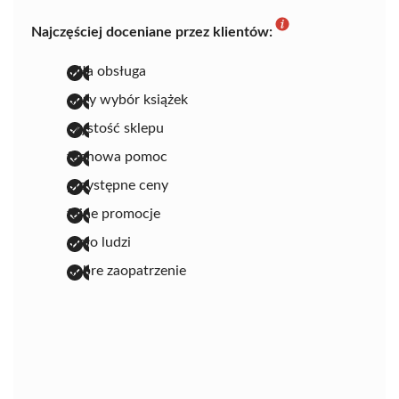
Najczęściej doceniane przez klientów:
miła obsługa
duży wybór książek
czystość sklepu
fachowa pomoc
przystępne ceny
fajne promocje
mało ludzi
dobre zaopatrzenie