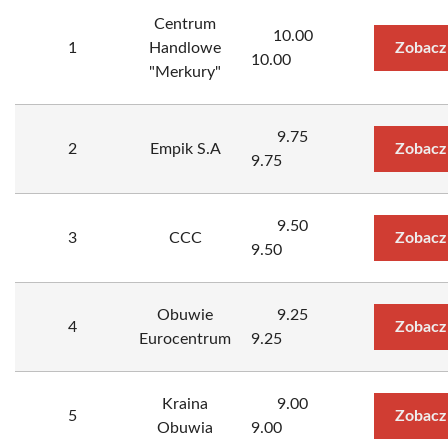
Centrum
10.00
1
Handlowe
Zobacz
10.00
"Merkury"
9.75
2
Empik S.A
Zobacz
9.75
9.50
3
CCC
Zobacz
9.50
Obuwie
9.25
4
Zobacz
Eurocentrum
9.25
Kraina
9.00
5
Zobacz
Obuwia
9.00