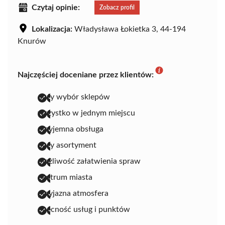
Czytaj opinie:
Zobacz profil
Lokalizacja:
Władysława Łokietka 3, 44-194
Knurów
Najczęściej doceniane przez klientów:
duży wybór sklepów
wszystko w jednym miejscu
przyjemna obsługa
duży asortyment
możliwość załatwienia spraw
centrum miasta
przyjazna atmosfera
obecność usług i punktów