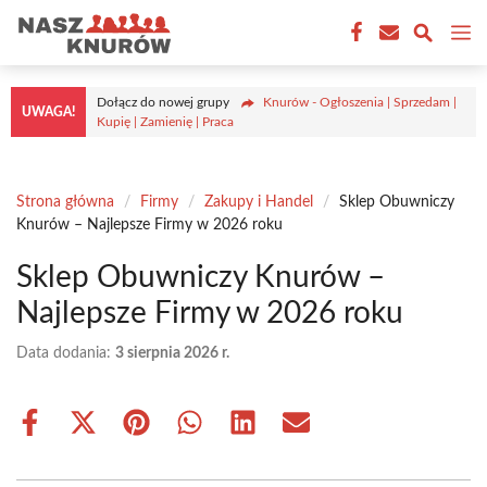
Przejdź
M
do
treści
Dołącz do nowej grupy
Knurów - Ogłoszenia | Sprzedam |
UWAGA!
Kupię | Zamienię | Praca
Strona główna
/
Firmy
/
Zakupy i Handel
/
Sklep Obuwniczy
Knurów – Najlepsze Firmy w 2026 roku
Sklep Obuwniczy Knurów –
Najlepsze Firmy w 2026 roku
Data dodania:
3 sierpnia 2026 r.
Share
Share
Share
Share
Share
Share
on
on
on
on
on
on
Facebook
X
Pinterest
WhatsApp
LinkedIn
Email
(Twitter)