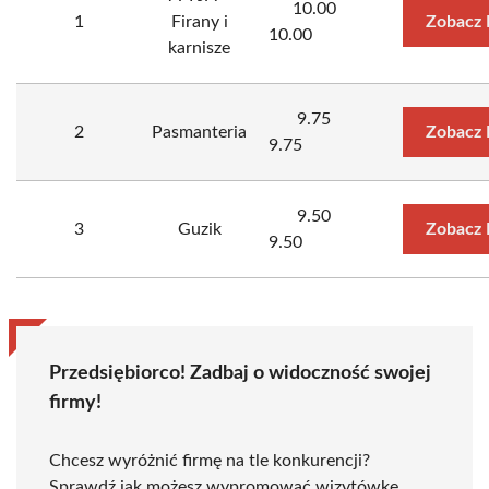
10.00
1
Firany i
Zobacz 
10.00
karnisze
9.75
2
Pasmanteria
Zobacz 
9.75
9.50
3
Guzik
Zobacz 
9.50
Przedsiębiorco! Zadbaj o widoczność swojej
firmy!
Chcesz wyróżnić firmę na tle konkurencji?
Sprawdź jak możesz wypromować wizytówkę