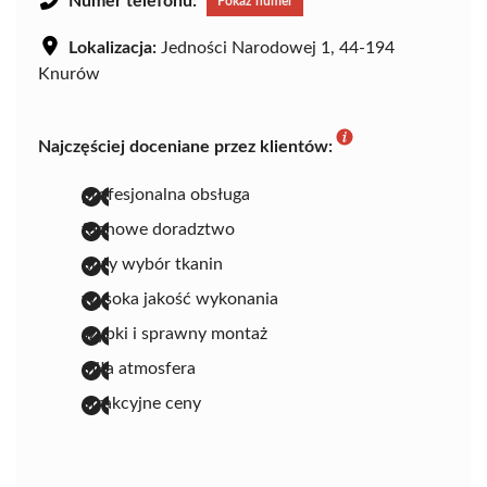
Numer telefonu:
Pokaż numer
Lokalizacja:
Jedności Narodowej 1, 44-194
Knurów
Najczęściej doceniane przez klientów:
profesjonalna obsługa
fachowe doradztwo
duży wybór tkanin
wysoka jakość wykonania
szybki i sprawny montaż
miła atmosfera
atrakcyjne ceny