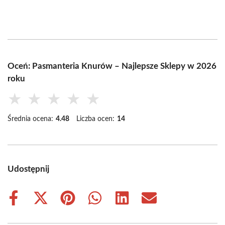
Oceń: Pasmanteria Knurów – Najlepsze Sklepy w 2026
roku
★
★
★
★
★
Średnia ocena:
4.48
Liczba ocen:
14
Udostępnij
Share
Share
Share
Share
Share
Share
on
on
on
on
on
on
Facebook
X
Pinterest
WhatsApp
LinkedIn
Email