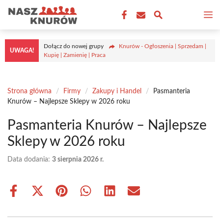
Przejdź
M
do
treści
Dołącz do nowej grupy
Knurów - Ogłoszenia | Sprzedam |
UWAGA!
Kupię | Zamienię | Praca
Strona główna
/
Firmy
/
Zakupy i Handel
/
Pasmanteria
Knurów – Najlepsze Sklepy w 2026 roku
Pasmanteria Knurów – Najlepsze
Sklepy w 2026 roku
Data dodania:
3 sierpnia 2026 r.
Share
Share
Share
Share
Share
Share
on
on
on
on
on
on
Facebook
X
Pinterest
WhatsApp
LinkedIn
Email
(Twitter)