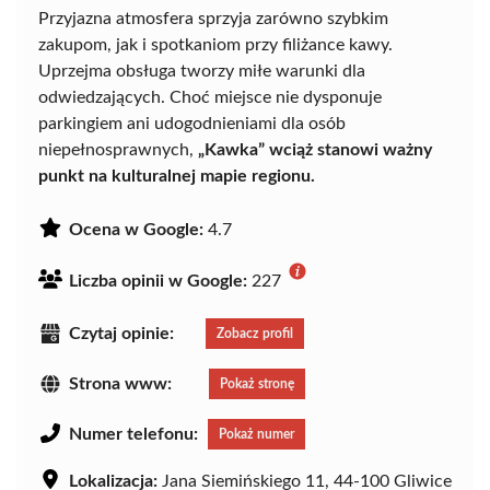
Przyjazna atmosfera sprzyja zarówno szybkim
zakupom, jak i spotkaniom przy filiżance kawy.
Uprzejma obsługa tworzy miłe warunki dla
odwiedzających. Choć miejsce nie dysponuje
parkingiem ani udogodnieniami dla osób
niepełnosprawnych,
„Kawka” wciąż stanowi ważny
punkt na kulturalnej mapie regionu.
Ocena w Google:
4.7
Liczba opinii w Google:
227
Czytaj opinie:
Zobacz profil
Strona www:
Pokaż stronę
Numer telefonu:
Pokaż numer
Lokalizacja:
Jana Siemińskiego 11, 44-100 Gliwice