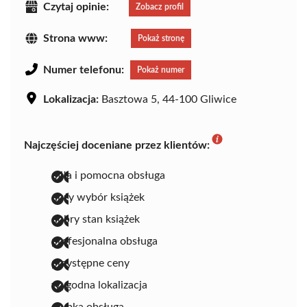
Czytaj opinie:
Zobacz profil
Strona www:
Pokaż stronę
Numer telefonu:
Pokaż numer
Lokalizacja:
Basztowa 5, 44-100 Gliwice
Najczęściej doceniane przez klientów:
miła i pomocna obsługa
duży wybór książek
dobry stan książek
profesjonalna obsługa
przystępne ceny
wygodna lokalizacja