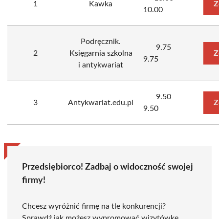
1
Kawka
Z
10.00
Podręcznik.
9.75
2
Księgarnia szkolna
Z
9.75
i antykwariat
9.50
3
Antykwariat.edu.pl
Z
9.50
Przedsiębiorco! Zadbaj o widoczność swojej
firmy!
Chcesz wyróżnić firmę na tle konkurencji?
Sprawdź jak możesz wypromować wizytówkę