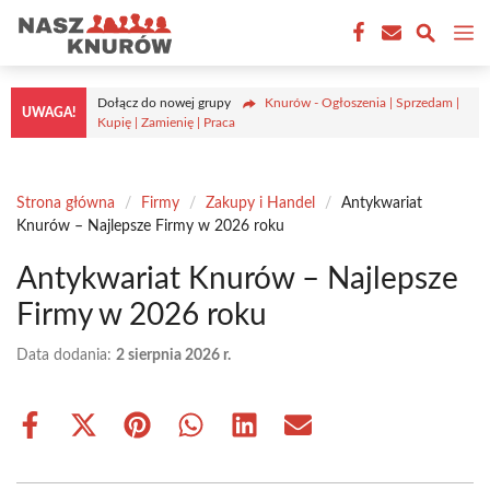
Przejdź
M
do
treści
Dołącz do nowej grupy
Knurów - Ogłoszenia | Sprzedam |
UWAGA!
Kupię | Zamienię | Praca
Strona główna
/
Firmy
/
Zakupy i Handel
/
Antykwariat
Knurów – Najlepsze Firmy w 2026 roku
Antykwariat Knurów – Najlepsze
Firmy w 2026 roku
Data dodania:
2 sierpnia 2026 r.
Share
Share
Share
Share
Share
Share
on
on
on
on
on
on
Facebook
X
Pinterest
WhatsApp
LinkedIn
Email
(Twitter)