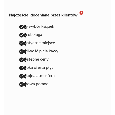
Najczęściej doceniane przez klientów:
duży wybór książek
miła obsługa
klimatyczne miejsce
możliwość picia kawy
przystępne ceny
szeroka oferta płyt
spokojna atmosfera
fachowa pomoc