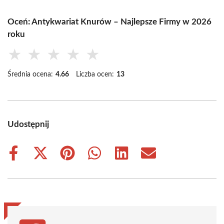
Oceń: Antykwariat Knurów – Najlepsze Firmy w 2026
roku
★
★
★
★
★
Średnia ocena:
4.66
Liczba ocen:
13
Udostępnij
Share
Share
Share
Share
Share
Share
on
on
on
on
on
on
Facebook
X
Pinterest
WhatsApp
LinkedIn
Email
(Twitter)