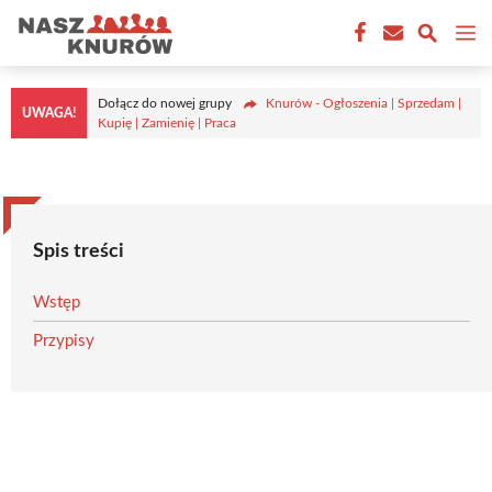
Przejdź
M
do
treści
Dołącz do nowej grupy
Knurów - Ogłoszenia | Sprzedam |
UWAGA!
Kupię | Zamienię | Praca
Spis treści
Wstęp
Przypisy