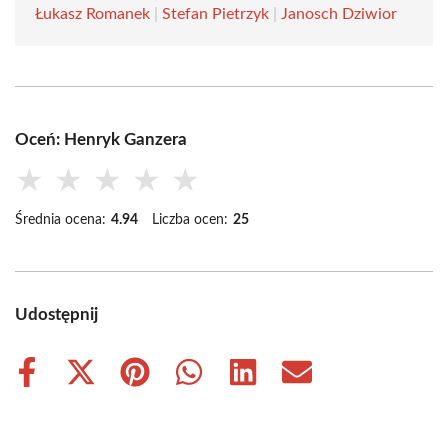
Łukasz Romanek
|
Stefan Pietrzyk
|
Janosch Dziwior
Oceń: Henryk Ganzera
★
★
★
★
★
Średnia ocena:
4.94
Liczba ocen:
25
Udostępnij
Share
Share
Share
Share
Share
Share
on
on
on
on
on
on
Facebook
X
Pinterest
WhatsApp
LinkedIn
Email
(Twitter)