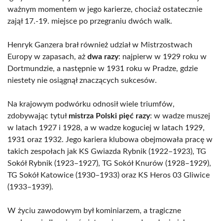
ważnym momentem w jego karierze, chociaż ostatecznie
zajął 17.-19. miejsce po przegraniu dwóch walk.
Henryk Ganzera brał również udział w Mistrzostwach
Europy w zapasach, aż
dwa razy
: najpierw w 1929 roku w
Dortmundzie, a następnie w 1931 roku w Pradze, gdzie
niestety nie osiągnął znaczących sukcesów.
Na krajowym podwórku odnosił wiele triumfów,
zdobywając tytuł
mistrza Polski pięć razy
: w wadze muszej
w latach 1927 i 1928, a w wadze koguciej w latach 1929,
1931 oraz 1932. Jego kariera klubowa obejmowała pracę w
takich zespołach jak KS Gwiazda Rybnik (1922–1923), TG
Sokół Rybnik (1923–1927), TG Sokół Knurów (1928–1929),
TG Sokół Katowice (1930–1933) oraz KS Heros 03 Gliwice
(1933–1939).
W życiu zawodowym był kominiarzem, a tragiczne