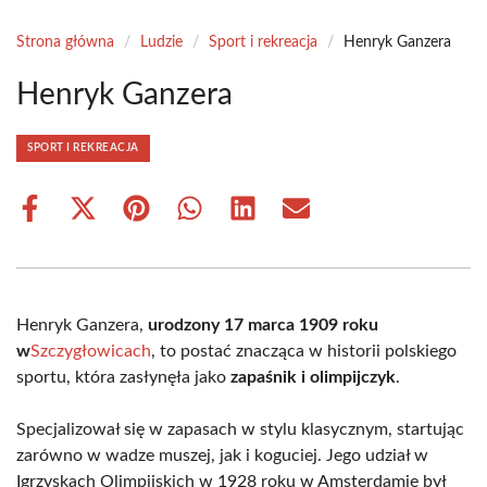
Strona główna
/
Ludzie
/
Sport i rekreacja
/
Henryk Ganzera
Henryk Ganzera
SPORT I REKREACJA
Share
Share
Share
Share
Share
Share
on
on
on
on
on
on
Facebook
X
Pinterest
WhatsApp
LinkedIn
Email
(Twitter)
Henryk Ganzera,
urodzony 17 marca 1909 roku
w
Szczygłowicach
, to postać znacząca w historii polskiego
sportu, która zasłynęła jako
zapaśnik i olimpijczyk
.
Specjalizował się w zapasach w stylu klasycznym, startując
zarówno w wadze muszej, jak i koguciej. Jego udział w
Igrzyskach Olimpijskich w 1928 roku w Amsterdamie był