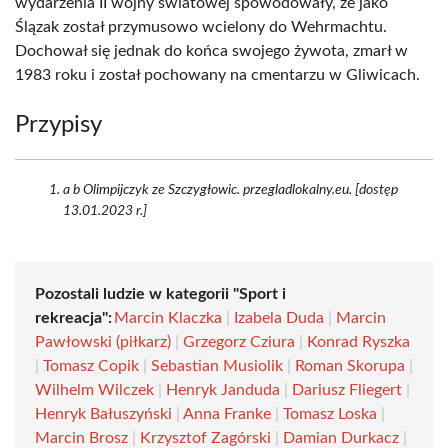
wydarzenia II wojny światowej spowodowały, że jako
Ślązak został przymusowo wcielony do Wehrmachtu.
Dochował się jednak do końca swojego żywota, zmarł w
1983 roku i został pochowany na cmentarzu w Gliwicach.
Przypisy
a b Olimpijczyk ze Szczygłowic. przegladlokalny.eu. [dostęp
13.01.2023 r.]
Pozostali ludzie w kategorii "Sport i
rekreacja":
Marcin Klaczka
|
Izabela Duda
|
Marcin
Pawłowski (piłkarz)
|
Grzegorz Cziura
|
Konrad Ryszka
|
Tomasz Copik
|
Sebastian Musiolik
|
Roman Skorupa
|
Wilhelm Wilczek
|
Henryk Janduda
|
Dariusz Fliegert
|
Henryk Bałuszyński
|
Anna Franke
|
Tomasz Loska
|
Marcin Brosz
|
Krzysztof Zagórski
|
Damian Durkacz
|