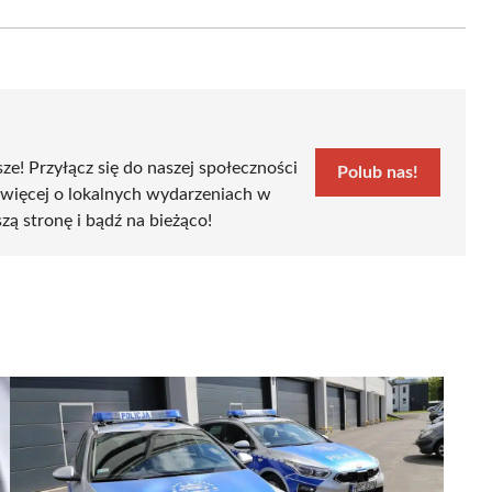
Email
sze! Przyłącz się do naszej społeczności
Polub nas!
 więcej o lokalnych wydarzeniach w
zą stronę i bądź na bieżąco!