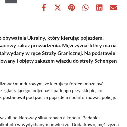
Share
Share
Share
Share
Share
Share
on
on
on
on
on
on
Facebook
X
Pinterest
WhatsApp
LinkedIn
Email
(Twitter)
o obywatela Ukrainy, który kierując pojazdem,
ł sądowy zakaz prowadzenia. Mężczyzna, który ma na
tał wydany w ręce Straży Granicznej. Na podstawie
rtowany i objęty zakazem wjazdu do strefy Schengen
gnalizował mundurowym, że kierujący fordem może być
zgłaszającego, odjechał z parkingu przy sklepie, co
 postanowił podążać za pojazdem i poinformować policję,
wyczuli od kierowcy silny zapach alkoholu. Badanie
a alkoholu w wydychanym powietrzu. Dodatkowo, mężczyzna