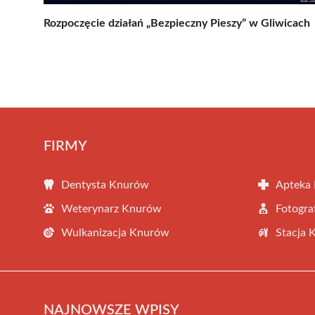
Rozpoczęcie działań „Bezpieczny Pieszy” w Gliwicach
FIRMY
Dentysta Knurów
Apteka
Weterynarz Knurów
Fotogr
Wulkanizacja Knurów
Stacja 
NAJNOWSZE WPISY