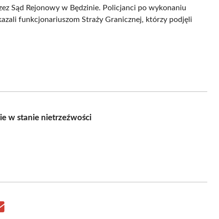
ez Sąd Rejonowy w Będzinie. Policjanci po wykonaniu
azali funkcjonariuszom Straży Granicznej, którzy podjęli
e w stanie nietrzeźwości
Share
on