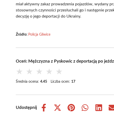
miał aktywny zakaz prowadzenia pojazdów, wydany prz
stosownych czynności przesłuchali go i następnie przek
decyzję o jego deportacji do Ukrainy.
Źródło:
Policja Gliwice
Oceń: Mężczyzna z Pyskowic z deportacją po jeździ
★
★
★
★
★
Średnia ocena:
4.45
Liczba ocen:
17
Udostępnij
Share
Share
Share
Share
Share
on
on
on
on
on