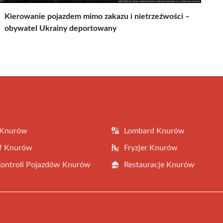
Kierowanie pojazdem mimo zakazu i nietrzeźwości –
obywatel Ukrainy deportowany
 Knurów
Lombard Knurów
af Knurów
Fryzjer Knurów
Kontroli Pojazdów Knurów
Restauracje Knurów