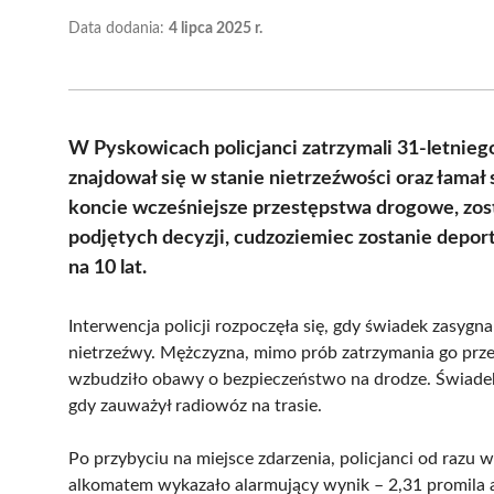
Data dodania:
4 lipca 2025 r.
W Pyskowicach policjanci zatrzymali 31-letnieg
znajdował się w stanie nietrzeźwości oraz łama
koncie wcześniejsze przestępstwa drogowe, zos
podjętych decyzji, cudzoziemiec zostanie depo
na 10 lat.
Interwencja policji rozpoczęła się, gdy świadek zasy
nietrzeźwy. Mężczyzna, mimo prób zatrzymania go przez 
wzbudziło obawy o bezpieczeństwo na drodze. Świadek
gdy zauważył radiowóz na trasie.
Po przybyciu na miejsce zdarzenia, policjanci od razu 
alkomatem wykazało alarmujący wynik – 2,31 promil