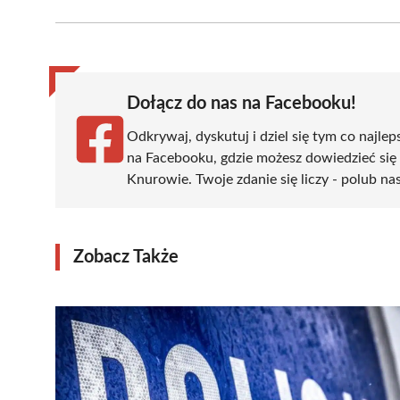
Facebook
X
Pinterest
WhatsApp
LinkedIn
(Twitter)
Dołącz do nas na Facebooku!
Odkrywaj, dyskutuj i dziel się tym co najlep
na Facebooku, gdzie możesz dowiedzieć się
Knurowie. Twoje zdanie się liczy - polub nas
Zobacz Także