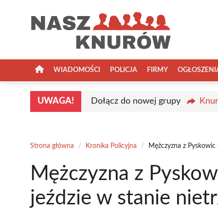
Przejdź
do
treści
WIADOMOŚCI
POLICJA
FIRMY
OGŁOSZENI
UWAGA!
Dołącz do nowej grupy
Knur
Strona główna
/
Kronika Policyjna
/
Mężczyzna z Pyskowic z
Mężczyzna z Pyskowi
jeździe w stanie niet