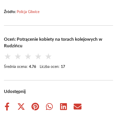
Źródło:
Policja Gliwice
Oceń: Potrącenie kobiety na torach kolejowych w
Rudzińcu
★
★
★
★
★
Średnia ocena:
4.76
Liczba ocen:
17
Udostępnij
Share
Share
Share
Share
Share
Share
on
on
on
on
on
on
Facebook
X
Pinterest
WhatsApp
LinkedIn
Email