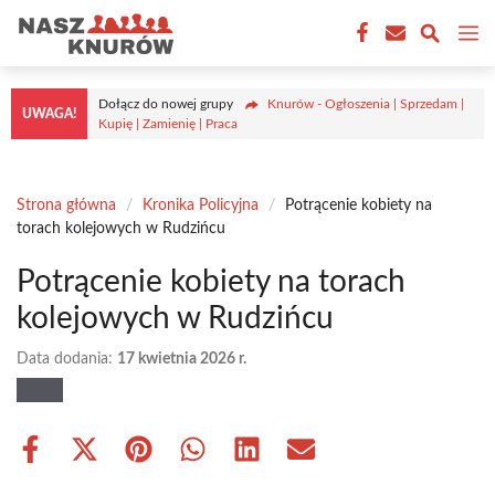
Przejdź
M
do
treści
Dołącz do nowej grupy
Knurów - Ogłoszenia | Sprzedam |
UWAGA!
Kupię | Zamienię | Praca
Strona główna
/
Kronika Policyjna
/
Potrącenie kobiety na
torach kolejowych w Rudzińcu
Potrącenie kobiety na torach
kolejowych w Rudzińcu
Data dodania:
17 kwietnia 2026 r.
Share
Share
Share
Share
Share
Share
on
on
on
on
on
on
Facebook
X
Pinterest
WhatsApp
LinkedIn
Email