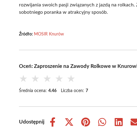
rozwijania swoich pasji związanych z jazdą na rolkach.
sobotniego poranka w atrakcyjny sposób.
Źródło:
MOSIR Knurów
Oceń: Zaproszenie na Zawody Rolkowe w Knurow
★
★
★
★
★
Średnia ocena:
4.46
Liczba ocen:
7
Udostępnij
Share
Share
Share
Share
Share
on
on
on
on
on
Facebook
X
Pinterest
WhatsApp
LinkedIn