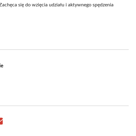
 Zachęca się do wzięcia udziału i aktywnego spędzenia
ie
Share
on
Email