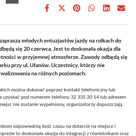
Share
Share
Share
Share
Share
Share
on
on
on
on
on
on
Facebook
X
Pinterest
WhatsApp
LinkedIn
Email
(Twitter)
zaprasza młodych entuzjastów jazdy na rolkach do
będą się 20 czerwca. Jest to doskonała okazja dla
jętności w przyjemnej atmosferze. Zawody odbędą się
rku przy ul. Ułanów. Uczestnicy, którzy nie
rywalizowania na różnych poziomach.
kich można dokonać poprzez kontakt telefoniczny lub
na uzyskać pod numerem telefonu 32 335 20 14 lub adresem
iejsc nie zostanie wypełniony, organizatorzy dopuszczają
nikom odpowiednią ilość czasu na dotarcie na miejsce i
mprezie to doskonała okazja do integracji z rówieśnikami oraz