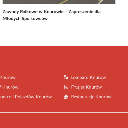
Zawody Rolkowe w Knurowie – Zaproszenie dla
Młodych Sportowców
 Knurów
Lombard Knurów
af Knurów
Fryzjer Knurów
Kontroli Pojazdów Knurów
Restauracje Knurów