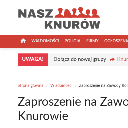
Przejdź
do
treści
WIADOMOŚCI
POLICJA
FIRMY
OGŁOSZENI
UWAGA!
Dołącz do nowej grupy
Knur
Strona główna
/
Wiadomości
/
Zaproszenie na Zawody Ro
Zaproszenie na Zaw
Knurowie