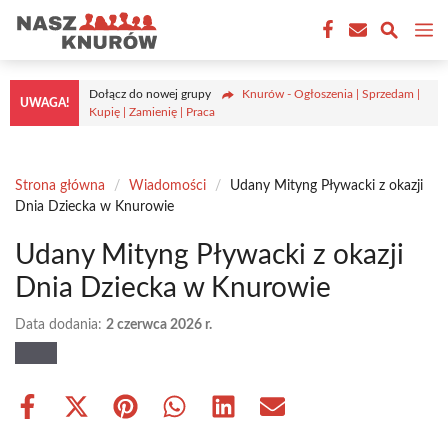
Przejdź
M
do
treści
Dołącz do nowej grupy
Knurów - Ogłoszenia | Sprzedam |
UWAGA!
Kupię | Zamienię | Praca
Strona główna
/
Wiadomości
/
Udany Mityng Pływacki z okazji
Dnia Dziecka w Knurowie
Udany Mityng Pływacki z okazji
Dnia Dziecka w Knurowie
Data dodania:
2 czerwca 2026 r.
Share
Share
Share
Share
Share
Share
on
on
on
on
on
on
Facebook
X
Pinterest
WhatsApp
LinkedIn
Email