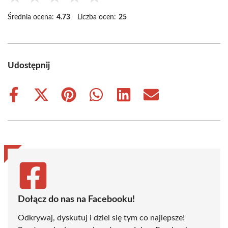
Średnia ocena:
4.73
Liczba ocen:
25
Udostępnij
Share
Share
Share
Share
Share
Share
on
on
on
on
on
on
Facebook
X
Pinterest
WhatsApp
LinkedIn
Email
(Twitter)
Dołącz do nas na Facebooku!
Odkrywaj, dyskutuj i dziel się tym co najlepsze!