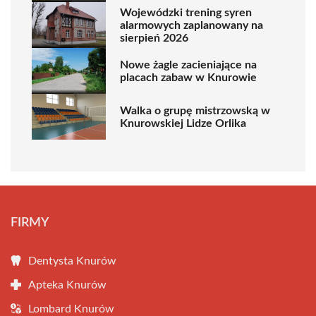
Wojewódzki trening syren
alarmowych zaplanowany na
sierpień 2026
Nowe żagle zacieniające na
placach zabaw w Knurowie
Walka o grupę mistrzowską w
Knurowskiej Lidze Orlika
FIRMY
Dentysta Knurów
Apteka Knurów
Lombard Knurów