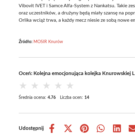
Vibovit IVET i Samce Alfa-System z Nankatsu. Takie z
oraz uczestników, a drużyny będą miały szansę na popr
Orlika wciąż trwa, a każdy mecz niesie ze sobą nowe 
Źródło:
MOSIR Knurów
Oceń: Kolejna emocjonująca kolejka Knurowskiej Li
★
★
★
★
★
Średnia ocena:
4.76
Liczba ocen:
14
Udostępnij
Share
Share
Share
Share
Share