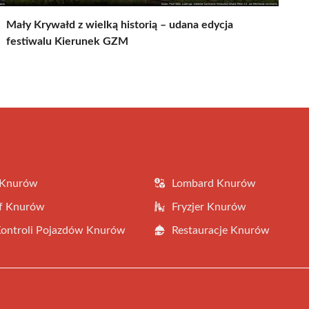
Mały Krywałd z wielką historią – udana edycja
festiwalu Kierunek GZM
 Knurów
Lombard Knurów
af Knurów
Fryzjer Knurów
Kontroli Pojazdów Knurów
Restauracje Knurów