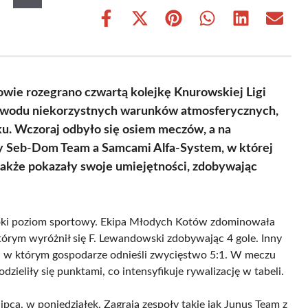
Share
Share
Share
Share
Share
Share
on
on
on
on
on
on
Facebook
X
Pinterest
WhatsApp
LinkedIn
Email
(Twitter)
wie rozegrano czwartą kolejkę Knurowskiej Ligi
z powodu niekorzystnych warunków atmosferycznych,
u. Wczoraj odbyło się osiem meczów, a na
zy Seb-Dom Team a Samcami Alfa-System, w której
akże pokazały swoje umiejętności, zdobywając
soki poziom sportowy. Ekipa Młodych Kotów zdominowała
órym wyróżnił się F. Lewandowski zdobywając 4 gole. Inny
 w którym gospodarze odnieśli zwycięstwo 5:1. W meczu
eliły się punktami, co intensyfikuje rywalizację w tabeli.
ipca, w poniedziałek. Zagrają zespoły takie jak Junus Team z