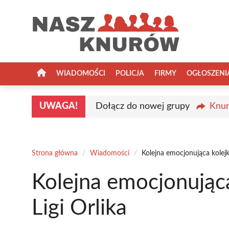
Przejdź
do
treści
WIADOMOŚCI
POLICJA
FIRMY
OGŁOSZENI
UWAGA!
Dołącz do nowej grupy
Knur
Strona główna
/
Wiadomości
/
Kolejna emocjonująca kolejk
Kolejna emocjonując
Ligi Orlika