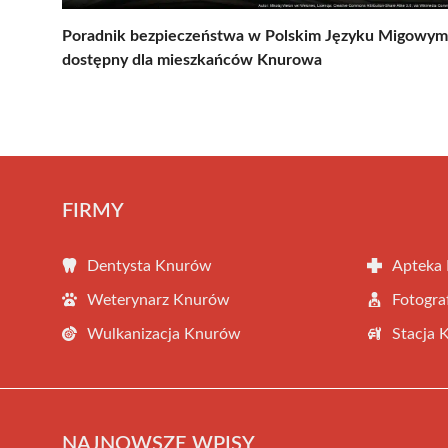
Poradnik bezpieczeństwa w Polskim Języku Migowym
dostępny dla mieszkańców Knurowa
FIRMY
Dentysta Knurów
Apteka
Weterynarz Knurów
Fotogr
Wulkanizacja Knurów
Stacja 
NAJNOWSZE WPISY