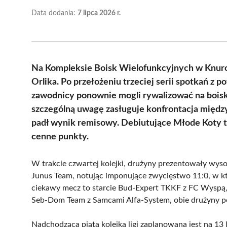
Data dodania:
7 lipca 2026 r.
Na Kompleksie Boisk Wielofunkcyjnych w Knuro
Orlika. Po przełożeniu trzeciej serii spotkań 
zawodnicy ponownie mogli rywalizować na boisk
szczególną uwagę zasługuje konfrontacja międ
padł wynik remisowy. Debiutujące Młode Koty t
cenne punkty.
W trakcie czwartej kolejki, drużyny prezentowały wy
Junus Team, notując imponujące zwycięstwo 11:0, w kt
ciekawy mecz to starcie Bud-Expert TKKF z FC Wyspą,
Seb-Dom Team z Samcami Alfa-System, obie drużyny podzi
Nadchodząca piąta kolejka ligi zaplanowana jest na 13 l