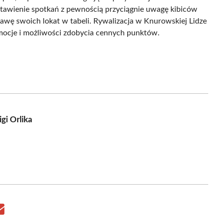
estawienie spotkań z pewnością przyciągnie uwagę kibiców
awę swoich lokat w tabeli. Rywalizacja w Knurowskiej Lidze
emocje i możliwości zdobycia cennych punktów.
gi Orlika
Share