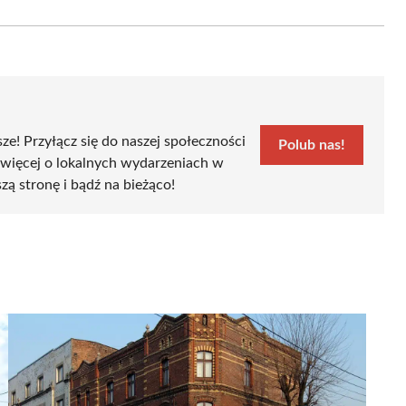
on
Email
sze! Przyłącz się do naszej społeczności
Polub nas!
 więcej o lokalnych wydarzeniach w
zą stronę i bądź na bieżąco!