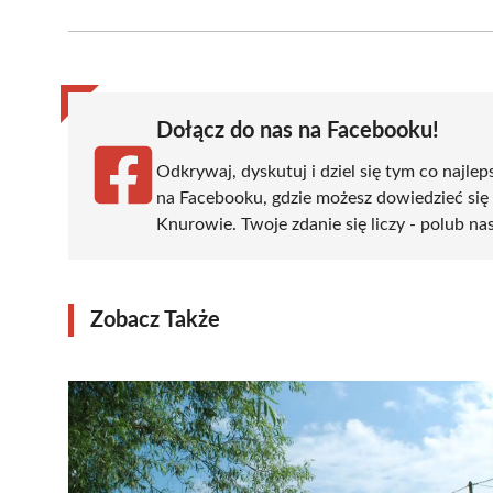
on
on
on
on
on
Facebook
X
Pinterest
WhatsApp
LinkedIn
(Twitter)
Dołącz do nas na Facebooku!
Odkrywaj, dyskutuj i dziel się tym co najlep
na Facebooku, gdzie możesz dowiedzieć się
Knurowie. Twoje zdanie się liczy - polub nas
Zobacz Także