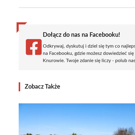
Facebook
X
Pinterest
WhatsApp
LinkedIn
(Twitter)
Dołącz do nas na Facebooku!
Odkrywaj, dyskutuj i dziel się tym co najlep
na Facebooku, gdzie możesz dowiedzieć się
Knurowie. Twoje zdanie się liczy - polub nas
Zobacz Także