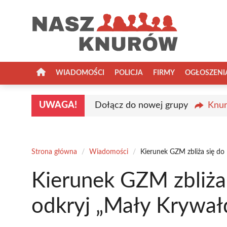
Przejdź
do
treści
WIADOMOŚCI
POLICJA
FIRMY
OGŁOSZENI
UWAGA!
Dołącz do nowej grupy
Knur
Strona główna
/
Wiadomości
/
Kierunek GZM zbliża się do 
Kierunek GZM zbliża
odkryj „Mały Krywałd 