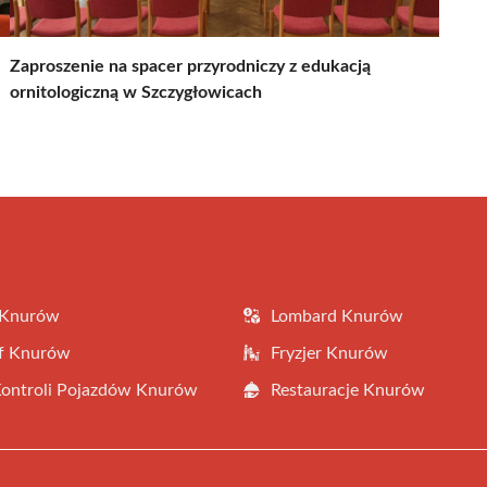
Zaproszenie na spacer przyrodniczy z edukacją
ornitologiczną w Szczygłowicach
 Knurów
Lombard Knurów
af Knurów
Fryzjer Knurów
Kontroli Pojazdów Knurów
Restauracje Knurów