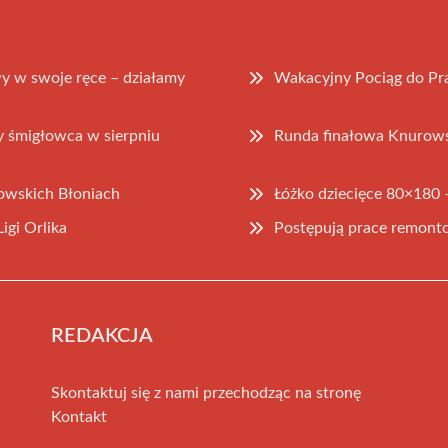
y w swoje ręce – działamy
Wakacyjny Pociąg do Pr
y śmigłowca w sierpniu
Runda finałowa Knurowski
owskich Błoniach
Łóżko dziecięce 80×180 
igi Orlika
Postępują prace remont
REDAKCJA
Skontaktuj się z nami przechodząc na stronę
Kontakt