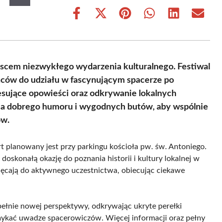
Share
Share
Share
Share
Share
Share
on
on
on
on
on
on
Facebook
X
Pinterest
WhatsApp
LinkedIn
Email
(Twitter)
ejscem niezwykłego wydarzenia kulturalnego. Festiwal
ów do udziału w fascynującym spacerze po
esujące opowieści oraz odkrywanie lokalnych
ia dobrego humoru i wygodnych butów, aby wspólnie
ów.
rt planowany jest przy parkingu kościoła pw. św. Antoniego.
oskonałą okazję do poznania historii i kultury lokalnej w
ęcają do aktywnego uczestnictwa, obiecując ciekawe
pełnie nowej perspektywy, odkrywając ukryte perełki
umykać uwadze spacerowiczów. Więcej informacji oraz pełny