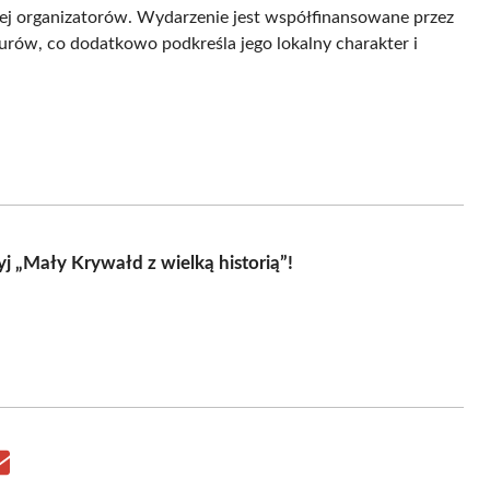
ej organizatorów. Wydarzenie jest współfinansowane przez
rów, co dodatkowo podkreśla jego lokalny charakter i
j „Mały Krywałd z wielką historią”!
Share
on