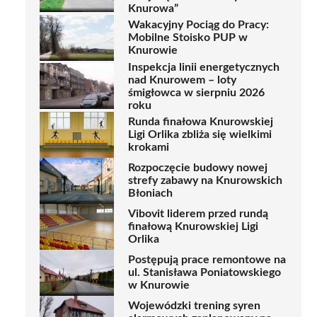
Knurowa”
Wakacyjny Pociąg do Pracy:
Mobilne Stoisko PUP w
Knurowie
Inspekcja linii energetycznych
nad Knurowem – loty
śmigłowca w sierpniu 2026
roku
Runda finałowa Knurowskiej
Ligi Orlika zbliża się wielkimi
krokami
Rozpoczęcie budowy nowej
strefy zabawy na Knurowskich
Błoniach
Vibovit liderem przed rundą
finałową Knurowskiej Ligi
Orlika
Postępują prace remontowe na
ul. Stanisława Poniatowskiego
w Knurowie
Wojewódzki trening syren