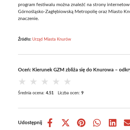
program festiwalu można znaleźć na strony internetow
Górnośląsko-Zagłębiowską Metropolię oraz Miasto Knu
znaczenie.
Źródło:
Urząd Miasta Knurów
Oceń: Kierunek GZM zbliża się do Knurowa – odkry
★
★
★
★
★
Średnia ocena:
4.51
Liczba ocen:
9
Udostępnij
Share
Share
Share
Share
Share
on
on
on
on
on