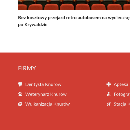
Bez kosztowy przejazd retro autobusem na wycieczkę
po Krywałdzie
FIRMY
Dentysta Knurów
Apteka
Weterynarz Knurów
Fotogr
Wulkanizacja Knurów
Stacja 