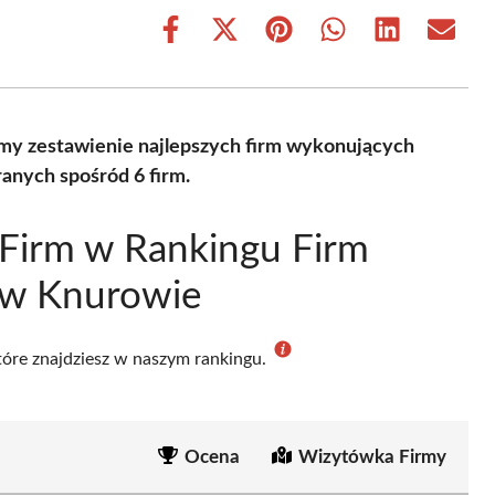
Share
Share
Share
Share
Share
Share
on
on
on
on
on
on
Facebook
X
Pinterest
WhatsApp
LinkedIn
Email
(Twitter)
my zestawienie najlepszych firm wykonujących
anych spośród 6 firm.
Firm w Rankingu Firm
 w Knurowie
które znajdziesz w naszym rankingu.
Ocena
Wizytówka Firmy