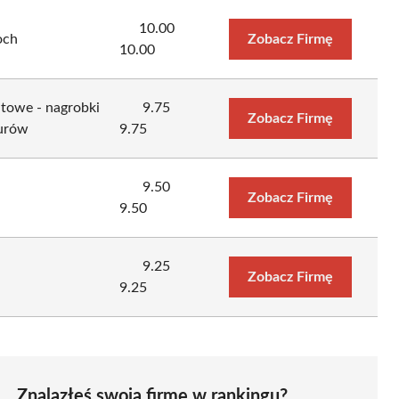
10.00
och
Zobacz Firmę
10.00
itowe - nagrobki
9.75
Zobacz Firmę
nurów
9.75
9.50
Zobacz Firmę
9.50
9.25
Zobacz Firmę
9.25
Znalazłeś swoją firmę w rankingu?