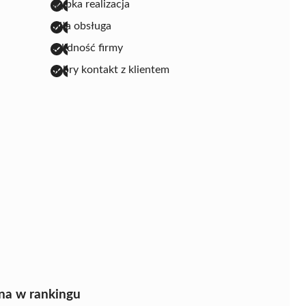
szybka realizacja
miła obsługa
solidność firmy
dobry kontakt z klientem
na w rankingu