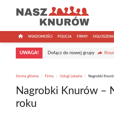
Przejdź
do
treści
WIADOMOŚCI
POLICJA
FIRMY
OGŁOSZENI
UWAGA!
Dołącz do nowej grupy
Knur
Strona główna
/
Firmy
/
Usługi Lokalne
/
Nagrobki Knuró
Nagrobki Knurów – N
roku