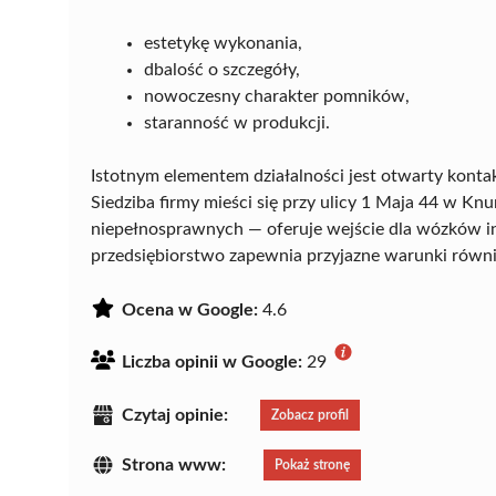
estetykę wykonania,
dbalość o szczegóły,
nowoczesny charakter pomników,
staranność w produkcji.
Istotnym elementem działalności jest otwarty kontak
Siedziba firmy mieści się przy ulicy 1 Maja 44 w Kn
niepełnosprawnych — oferuje wejście dla wózków in
przedsiębiorstwo zapewnia przyjazne warunki równi
Ocena w Google:
4.6
Liczba opinii w Google:
29
Czytaj opinie:
Zobacz profil
Strona www:
Pokaż stronę