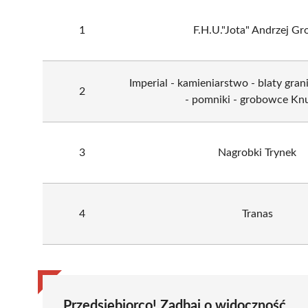
1
F.H.U."Jota" Andrzej Gr
Imperial - kamieniarstwo - blaty gran
2
- pomniki - grobowce K
3
Nagrobki Trynek
4
Tranas
Przedsiębiorco! Zadbaj o widoczność